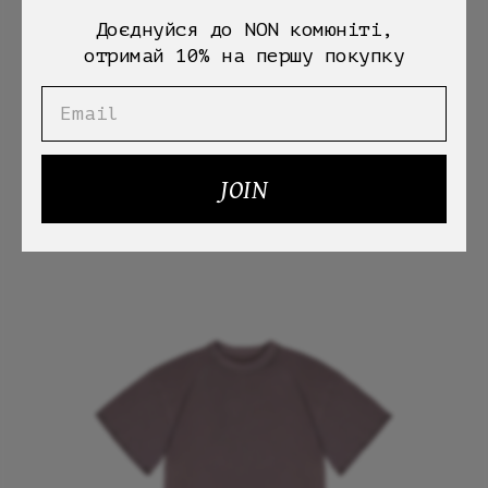
Доєднуйся до NON комюніті,
отримай 10% на першу покупку
JOIN
GOD BLESS UKRAINE HOODIE
4700
₴